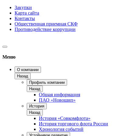
Закупки
Карта сайта
Контакты
Общественная приемная СКФ
Противодействие коррупции
Меню
О компании
Назад
Профиль компании
Назад
Общая информация
ПАО «Новошип»
История
Назад
История «Совкомфлота»
История торгового флота России
Хронология событий
Устойчивое развитие