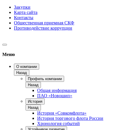
Закупки
Карта сайта
Контакты
Общественная приемная СКФ
Противодействие коррупции
Меню
О компании
Назад
Профиль компании
Назад
Общая информация
ПАО «Новошип»
История
Назад
История «Совкомфлота»
История торгового флота России
Хронология событий
Устойчивое развитие