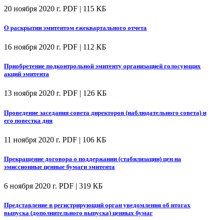
20 ноября 2020 г.
PDF | 115 КБ
О раскрытии эмитентом ежеквартального отчета
16 ноября 2020 г.
PDF | 112 КБ
Приобретение подконтрольной эмитенту организацией голосующих
акций эмитента
13 ноября 2020 г.
PDF | 126 КБ
Проведение заседания совета директоров (наблюдательного совета) и
его повестка дня
11 ноября 2020 г.
PDF | 106 КБ
Прекращение договора о поддержании (стабилизации) цен на
эмиссионные ценные бумаги эмитента
6 ноября 2020 г.
PDF | 319 КБ
Представление в регистрирующий орган уведомления об итогах
выпуска (дополнительного выпуска) ценных бумаг