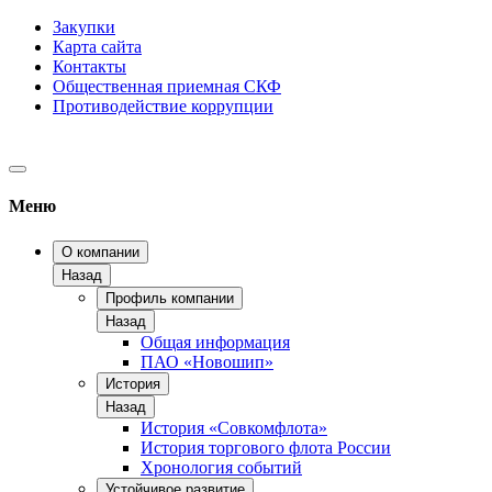
Закупки
Карта сайта
Контакты
Общественная приемная СКФ
Противодействие коррупции
Меню
О компании
Назад
Профиль компании
Назад
Общая информация
ПАО «Новошип»
История
Назад
История «Совкомфлота»
История торгового флота России
Хронология событий
Устойчивое развитие