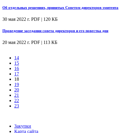
Об отдельных решениях, принятых Советом директоров эмитента
30 мая 2022 г.
PDF | 120 КБ
Проведение заседания совета директоров и его повестка дня
20 мая 2022 г.
PDF | 113 КБ
14
15
16
17
18
19
20
21
22
23
Закупки
Карта сайта