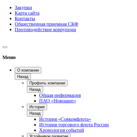
Закупки
Карта сайта
Контакты
Общественная приемная СКФ
Противодействие коррупции
Меню
О компании
Назад
Профиль компании
Назад
Общая информация
ПАО «Новошип»
История
Назад
История «Совкомфлота»
История торгового флота России
Хронология событий
Устойчивое развитие