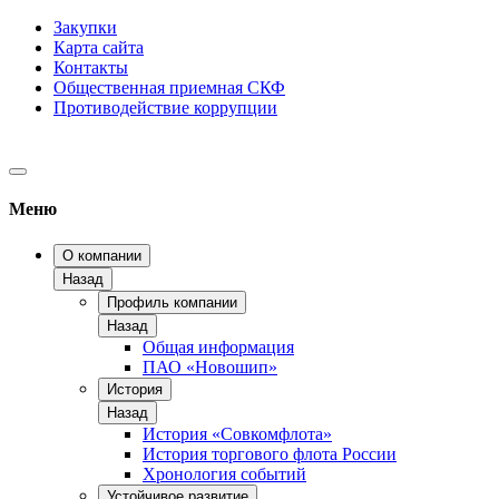
Закупки
Карта сайта
Контакты
Общественная приемная СКФ
Противодействие коррупции
Меню
О компании
Назад
Профиль компании
Назад
Общая информация
ПАО «Новошип»
История
Назад
История «Совкомфлота»
История торгового флота России
Хронология событий
Устойчивое развитие