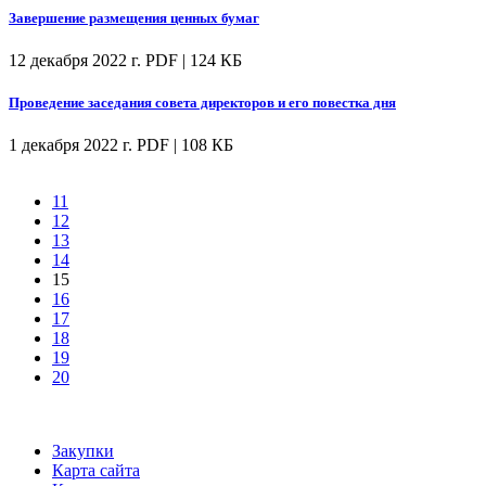
Завершение размещения ценных бумаг
12 декабря 2022 г.
PDF | 124 КБ
Проведение заседания совета директоров и его повестка дня
1 декабря 2022 г.
PDF | 108 КБ
11
12
13
14
15
16
17
18
19
20
Закупки
Карта сайта