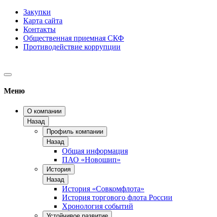
Закупки
Карта сайта
Контакты
Общественная приемная СКФ
Противодействие коррупции
Меню
О компании
Назад
Профиль компании
Назад
Общая информация
ПАО «Новошип»
История
Назад
История «Совкомфлота»
История торгового флота России
Хронология событий
Устойчивое развитие