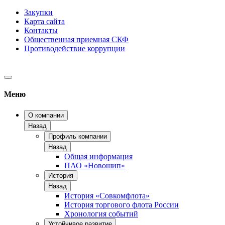
Закупки
Карта сайта
Контакты
Общественная приемная СКФ
Противодействие коррупции
Меню
О компании
Назад
Профиль компании
Назад
Общая информация
ПАО «Новошип»
История
Назад
История «Совкомфлота»
История торгового флота России
Хронология событий
Устойчивое развитие