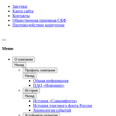
Закупки
Карта сайта
Контакты
Общественная приемная СКФ
Противодействие коррупции
Меню
О компании
Назад
Профиль компании
Назад
Общая информация
ПАО «Новошип»
История
Назад
История «Совкомфлота»
История торгового флота России
Хронология событий
Устойчивое развитие