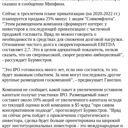
сказано в сообщении Минфина.
Сейчас в трехлетнем плане приватизации (на 2020-2022 гг.)
планируется продажа 25% минус 1 акция "Совкомфлота".
"Этим размещением компания сформирует интерес у
инвесторов к последующей приватизации с частичной
продажей госпакета. Вряд ли можно говорить о
необходимости в средствах для снижения долговой нагрузки.
Отношение чистого долга к скорректированной EBITDA
составляет 2,7. Это в целом адекватный показатель, нельзя
сказать, что он сверхвысокий, скорее разумно амбициозный",
- рассуждает Бурмистров.
"Это IPO готовилось много лет, если оно состоится, то это
будет знаковым событием. За ним могут последовать другие
крупные размещения госкомпаний", - предвкушает Ганелин.
Компания не сообщает, какой пакет в увеличенном уставном
капитале получат участники IPO. Размещаемый пакет
составит около 10% акций от увеличенного капитала исходя
из текущей оценки всей компании в $5 млрд "при самом
консервативном подходе", прогнозирует Бурмистров. "Вряд
ли сейчас речь пойдет о привлечении стратегического
инвестора, сделка будет больше ориентирована на широкий
круг институциональных инвесторов - это международные и