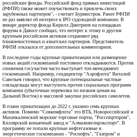
российские фонды. Российский фонд прямых инвестиций
(РФПИ) также может поучаствовать и привлечь своих
зарубежных партнеров", - считает Бурмистров. Ранее РФПИ
не раз заявлял об интересе к IPO судоходной компании. В
январе директор фонда Кирилл Дмитриев на площадках
форума в Давосе сообщал, что интерес к этому и другим
крупным российским активам сохраняют ряд
ближневосточных и азиатских партнеров. Представитель
РФПИ отказался от дополнительных комментариев.
В последние годы крупные приватизации или размещение
новых акций госкомпаний постоянно откладываются. Против
снижения госучастия часто выступает топ-менеджмент
госкомпаний. Например, гендиректор "Аэрофлота" Виталий
Савельев говорил, что крупные потенциальные частные
совладельцы могут выступить против социальных программ
компании (убыточные перевозки по низким ценам на
Дальний Восток) и массовой закупки российских самолетов.
В плане приватизации до 2022 г. указано семь крупных
активов. Помимо "Совкомфлота" это ВТБ, Новороссийский и
Махачкалинский морские торговые порты, "Росспиртпром",
Кизлярский коньячный завод и "Алмазювелирэкспорт". В
программу не попали крупные нефтегазовые и
энергетические госкомпании - "Роснефть", "Газпром" и