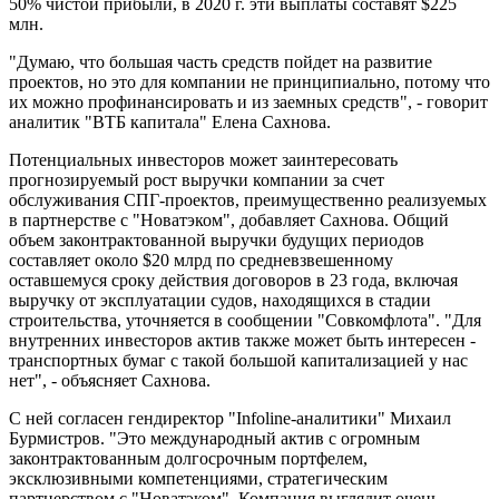
50% чистой прибыли, в 2020 г. эти выплаты составят $225
млн.
"Думаю, что большая часть средств пойдет на развитие
проектов, но это для компании не принципиально, потому что
их можно профинансировать и из заемных средств", - говорит
аналитик "ВТБ капитала" Eлена Сахнова.
Потенциальных инвесторов может заинтересовать
прогнозируемый рост выручки компании за счет
обслуживания СПГ-проектов, преимущественно реализуемых
в партнерстве с "Новатэком", добавляет Сахнова. Общий
объем законтрактованной выручки будущих периодов
составляет около $20 млрд по средневзвешенному
оставшемуся сроку действия договоров в 23 года, включая
выручку от эксплуатации судов, находящихся в стадии
строительства, уточняется в сообщении "Совкомфлота". "Для
внутренних инвесторов актив также может быть интересен -
транспортных бумаг с такой большой капитализацией у нас
нет", - объясняет Сахнова.
С ней согласен гендиректор "Infoline-аналитики" Михаил
Бурмистров. "Это международный актив с огромным
законтрактованным долгосрочным портфелем,
эксклюзивными компетенциями, стратегическим
партнерством с "Новатэком". Компания выглядит очень