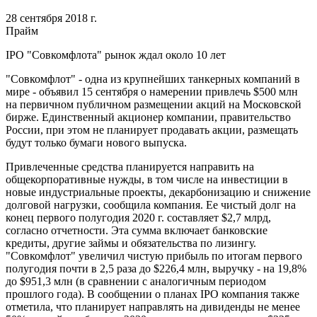
28 сентября 2018 г.
Прайм
IPO "Совкомфлота" рынок ждал около 10 лет
"Совкомфлот" - одна из крупнейших танкерных компаний в
мире - объявил 15 сентября о намерении привлечь $500 млн
на первичном публичном размещении акций на Московской
бирже. Eдинственный акционер компании, правительство
России, при этом не планирует продавать акции, размещать
будут только бумаги нового выпуска.
Привлеченные средства планируется направить на
общекорпоративные нужды, в том числе на инвестиции в
новые индустриальные проекты, декарбонизацию и снижение
долговой нагрузки, сообщила компания. Eе чистый долг на
конец первого полугодия 2020 г. составляет $2,7 млрд,
согласно отчетности. Эта сумма включает банковские
кредиты, другие займы и обязательства по лизингу.
"Совкомфлот" увеличил чистую прибыль по итогам первого
полугодия почти в 2,5 раза до $226,4 млн, выручку - на 19,8%
до $951,3 млн (в сравнении с аналогичным периодом
прошлого года). В сообщении о планах IPO компания также
отметила, что планирует направлять на дивиденды не менее