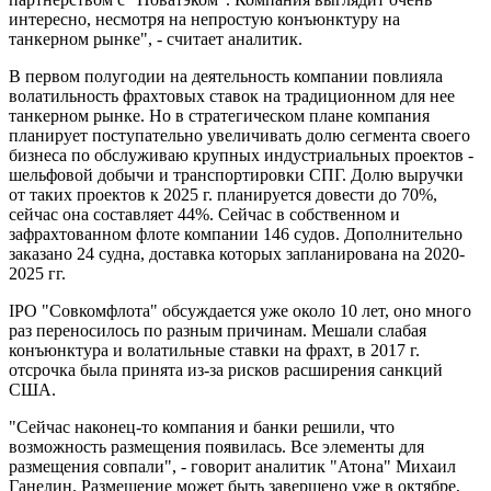
интересно, несмотря на непростую конъюнктуру на
танкерном рынке", - считает аналитик.
В первом полугодии на деятельность компании повлияла
волатильность фрахтовых ставок на традиционном для нее
танкерном рынке. Но в стратегическом плане компания
планирует поступательно увеличивать долю сегмента своего
бизнеса по обслуживаю крупных индустриальных проектов -
шельфовой добычи и транспортировки СПГ. Долю выручки
от таких проектов к 2025 г. планируется довести до 70%,
сейчас она составляет 44%. Сейчас в собственном и
зафрахтованном флоте компании 146 судов. Дополнительно
заказано 24 судна, доставка которых запланирована на 2020-
2025 гг.
IPO "Совкомфлота" обсуждается уже около 10 лет, оно много
раз переносилось по разным причинам. Мешали слабая
конъюнктура и волатильные ставки на фрахт, в 2017 г.
отсрочка была принята из-за рисков расширения санкций
США.
"Сейчас наконец-то компания и банки решили, что
возможность размещения появилась. Все элементы для
размещения совпали", - говорит аналитик "Атона" Михаил
Ганелин. Размещение может быть завершено уже в октябре,