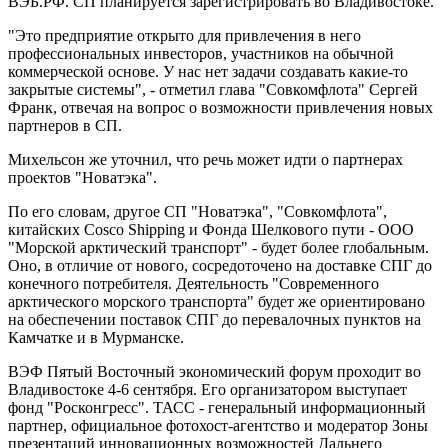
ВЭБ.РФ. СП планируется зарегистрировать во Владивостоке.
"Это предприятие открыто для привлечения в него
профессиональных инвесторов, участников на обычной
коммерческой основе. У нас нет задачи создавать какие-то
закрытые системы", - отметил глава "Совкомфлота" Сергей
Франк, отвечая на вопрос о возможности привлечения новых
партнеров в СП.
Михельсон же уточнил, что речь может идти о партнерах
проектов "Новатэка".
По его словам, другое СП "Новатэка", "Совкомфлота",
китайских Cosco Shipping и Фонда Шелкового пути - ООО
"Морской арктический транспорт" - будет более глобальным.
Оно, в отличие от нового, сосредоточено на доставке СПГ до
конечного потребителя. Деятельность "Современного
арктического морского транспорта" будет же ориентировано
на обеспечении поставок СПГ до перевалочных пунктов на
Камчатке и в Мурманске.
ВЭФ Пятый Восточный экономический форум проходит во
Владивостоке 4-6 сентября. Его организатором выступает
фонд "Росконгресс". ТАСС - генеральный информационный
партнер, официальное фотохост-агентство и модератор Зоны
презентаций инновационных возможностей Дальнего