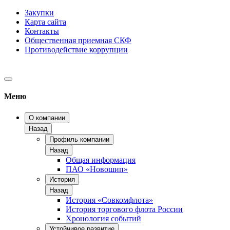
Закупки
Карта сайта
Контакты
Общественная приемная СКФ
Противодействие коррупции
Меню
О компании
Назад
Профиль компании
Назад
Общая информация
ПАО «Новошип»
История
Назад
История «Совкомфлота»
История торгового флота России
Хронология событий
Устойчивое развитие