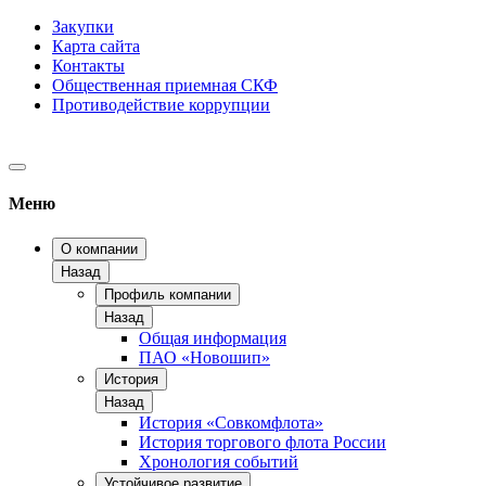
Закупки
Карта сайта
Контакты
Общественная приемная СКФ
Противодействие коррупции
Меню
О компании
Назад
Профиль компании
Назад
Общая информация
ПАО «Новошип»
История
Назад
История «Совкомфлота»
История торгового флота России
Хронология событий
Устойчивое развитие