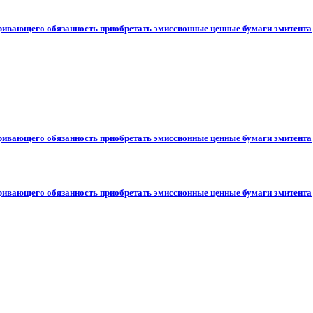
ривающего обязанность приобретать эмиссионные ценные бумаги эмитента
ривающего обязанность приобретать эмиссионные ценные бумаги эмитента
ривающего обязанность приобретать эмиссионные ценные бумаги эмитента