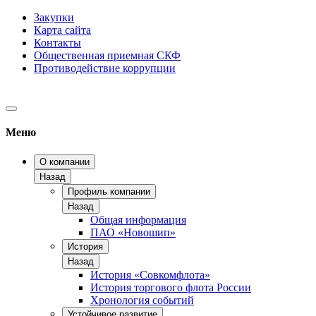
Закупки
Карта сайта
Контакты
Общественная приемная СКФ
Противодействие коррупции
Меню
О компании
Назад
Профиль компании
Назад
Общая информация
ПАО «Новошип»
История
Назад
История «Совкомфлота»
История торгового флота России
Хронология событий
Устойчивое развитие