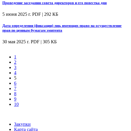
Проведение заседания совета директоров и его повестка дня
5 июня 2025 г.
PDF | 292 КБ
Дата определения (фиксации) лиц, имеющих право на осуществление
прав по ценным бумагам эмитента
30 мая 2025 г.
PDF | 305 КБ
1
2
3
4
5
6
7
8
9
10
Закупки
Карта сайта