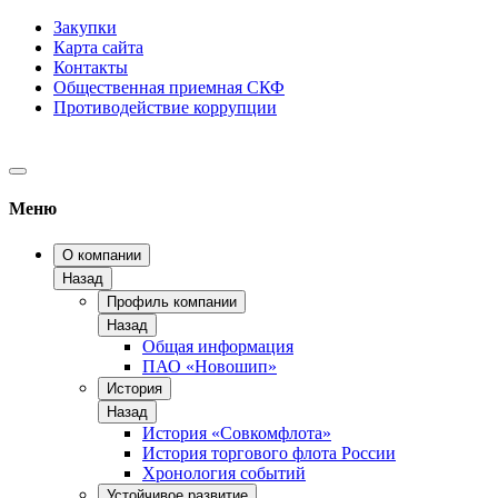
Закупки
Карта сайта
Контакты
Общественная приемная СКФ
Противодействие коррупции
Меню
О компании
Назад
Профиль компании
Назад
Общая информация
ПАО «Новошип»
История
Назад
История «Совкомфлота»
История торгового флота России
Хронология событий
Устойчивое развитие