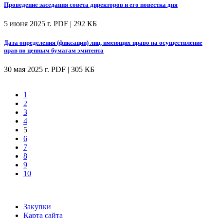
Проведение заседания совета директоров и его повестка дня
5 июня 2025 г.
PDF | 292 КБ
Дата определения (фиксации) лиц, имеющих право на осуществление
прав по ценным бумагам эмитента
30 мая 2025 г.
PDF | 305 КБ
1
2
3
4
5
6
7
8
9
10
Закупки
Карта сайта