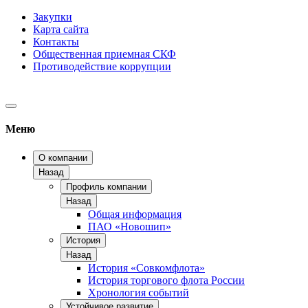
Закупки
Карта сайта
Контакты
Общественная приемная СКФ
Противодействие коррупции
Меню
О компании
Назад
Профиль компании
Назад
Общая информация
ПАО «Новошип»
История
Назад
История «Совкомфлота»
История торгового флота России
Хронология событий
Устойчивое развитие