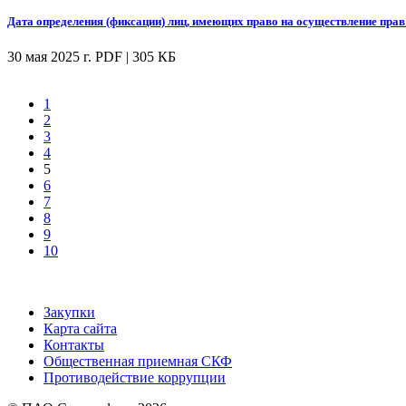
Дата определения (фиксации) лиц, имеющих право на осуществление пра
30 мая 2025 г.
PDF | 305 КБ
1
2
3
4
5
6
7
8
9
10
Закупки
Карта сайта
Контакты
Общественная приемная СКФ
Противодействие коррупции