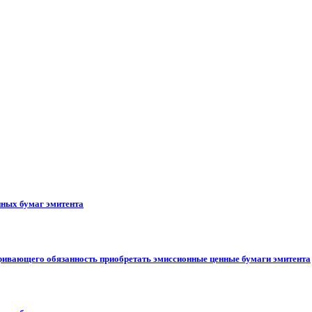
ных бумаг эмитента
ривающего обязанность приобретать эмиссионные ценные бумаги эмитента