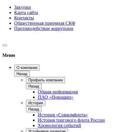
Закупки
Карта сайта
Контакты
Общественная приемная СКФ
Противодействие коррупции
Меню
О компании
Назад
Профиль компании
Назад
Общая информация
ПАО «Новошип»
История
Назад
История «Совкомфлота»
История торгового флота России
Хронология событий
Устойчивое развитие