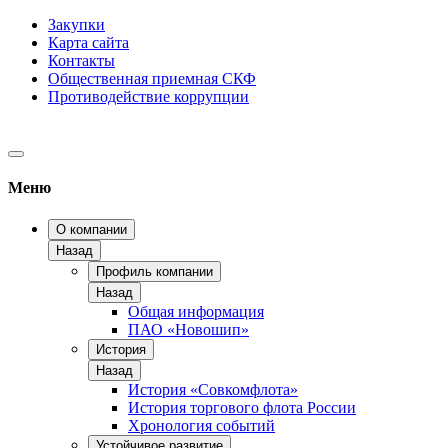
Закупки
Карта сайта
Контакты
Общественная приемная СКФ
Противодействие коррупции
Меню
О компании
Назад
Профиль компании
Назад
Общая информация
ПАО «Новошип»
История
Назад
История «Совкомфлота»
История торгового флота России
Хронология событий
Устойчивое развитие