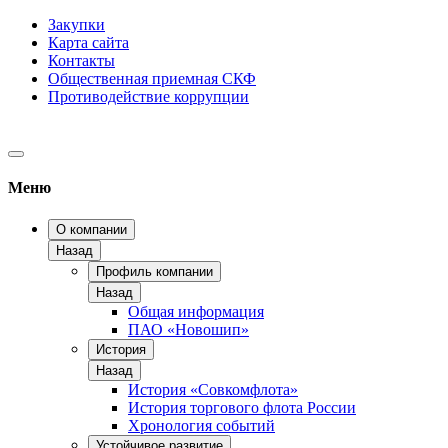
Закупки
Карта сайта
Контакты
Общественная приемная СКФ
Противодействие коррупции
Меню
О компании
Назад
Профиль компании
Назад
Общая информация
ПАО «Новошип»
История
Назад
История «Совкомфлота»
История торгового флота России
Хронология событий
Устойчивое развитие