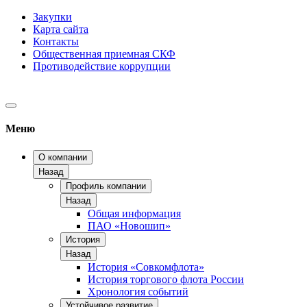
Закупки
Карта сайта
Контакты
Общественная приемная СКФ
Противодействие коррупции
Меню
О компании
Назад
Профиль компании
Назад
Общая информация
ПАО «Новошип»
История
Назад
История «Совкомфлота»
История торгового флота России
Хронология событий
Устойчивое развитие