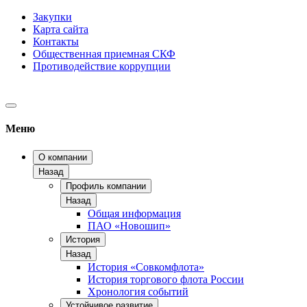
Закупки
Карта сайта
Контакты
Общественная приемная СКФ
Противодействие коррупции
Меню
О компании
Назад
Профиль компании
Назад
Общая информация
ПАО «Новошип»
История
Назад
История «Совкомфлота»
История торгового флота России
Хронология событий
Устойчивое развитие