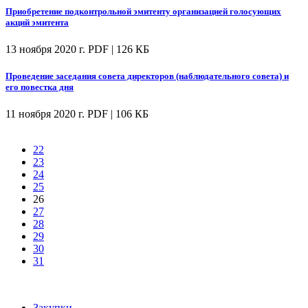
Приобретение подконтрольной эмитенту организацией голосующих
акций эмитента
13 ноября 2020 г.
PDF | 126 КБ
Проведение заседания совета директоров (наблюдательного совета) и
его повестка дня
11 ноября 2020 г.
PDF | 106 КБ
22
23
24
25
26
27
28
29
30
31
Закупки