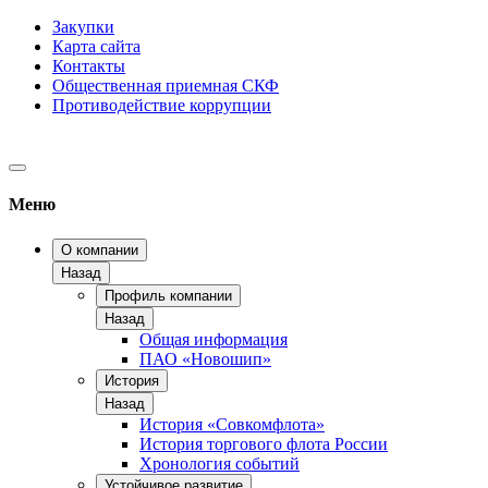
Закупки
Карта сайта
Контакты
Общественная приемная СКФ
Противодействие коррупции
Меню
О компании
Назад
Профиль компании
Назад
Общая информация
ПАО «Новошип»
История
Назад
История «Совкомфлота»
История торгового флота России
Хронология событий
Устойчивое развитие