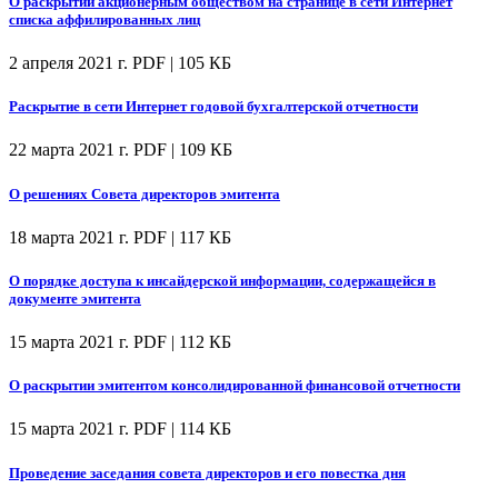
О раскрытии акционерным обществом на странице в сети Интернет
списка аффилированных лиц
2 апреля 2021 г.
PDF | 105 КБ
Раскрытие в сети Интернет годовой бухгалтерской отчетности
22 марта 2021 г.
PDF | 109 КБ
О решениях Совета директоров эмитента
18 марта 2021 г.
PDF | 117 КБ
О порядке доступа к инсайдерской информации, содержащейся в
документе эмитента
15 марта 2021 г.
PDF | 112 КБ
О раскрытии эмитентом консолидированной финансовой отчетности
15 марта 2021 г.
PDF | 114 КБ
Проведение заседания совета директоров и его повестка дня