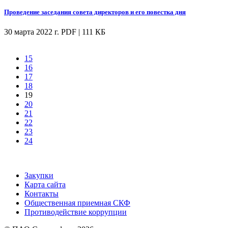
Проведение заседания совета директоров и его повестка дня
30 марта 2022 г.
PDF | 111 КБ
15
16
17
18
19
20
21
22
23
24
Закупки
Карта сайта
Контакты
Общественная приемная СКФ
Противодействие коррупции