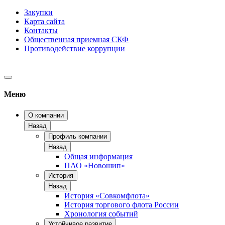
Закупки
Карта сайта
Контакты
Общественная приемная СКФ
Противодействие коррупции
Меню
О компании
Назад
Профиль компании
Назад
Общая информация
ПАО «Новошип»
История
Назад
История «Совкомфлота»
История торгового флота России
Хронология событий
Устойчивое развитие