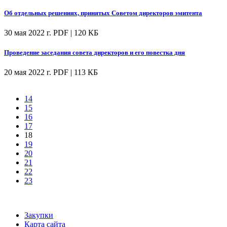
Об отдельных решениях, принятых Советом директоров эмитента
30 мая 2022 г.
PDF | 120 КБ
Проведение заседания совета директоров и его повестка дня
20 мая 2022 г.
PDF | 113 КБ
14
15
16
17
18
19
20
21
22
23
Закупки
Карта сайта