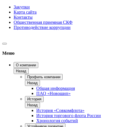
Закупки
Карта сайта
Контакты
Общественная приемная СКФ
Противодействие коррупции
Меню
О компании
Назад
Профиль компании
Назад
Общая информация
ПАО «Новошип»
История
Назад
История «Совкомфлота»
История торгового флота России
Хронология событий
Устойчивое развитие