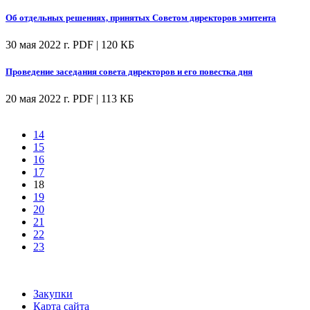
Об отдельных решениях, принятых Советом директоров эмитента
30 мая 2022 г.
PDF | 120 КБ
Проведение заседания совета директоров и его повестка дня
20 мая 2022 г.
PDF | 113 КБ
14
15
16
17
18
19
20
21
22
23
Закупки
Карта сайта