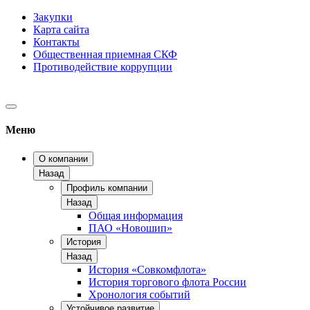
Закупки
Карта сайта
Контакты
Общественная приемная СКФ
Противодействие коррупции
Меню
О компании
Назад
Профиль компании
Назад
Общая информация
ПАО «Новошип»
История
Назад
История «Совкомфлота»
История торгового флота России
Хронология событий
Устойчивое развитие