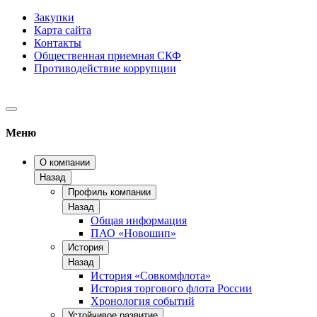
Закупки
Карта сайта
Контакты
Общественная приемная СКФ
Противодействие коррупции
Меню
О компании
Назад
Профиль компании
Назад
Общая информация
ПАО «Новошип»
История
Назад
История «Совкомфлота»
История торгового флота России
Хронология событий
Устойчивое развитие