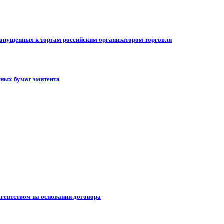
допущенных к торгам российским организатором торговли
ных бумаг эмитента
гентством на основании договора