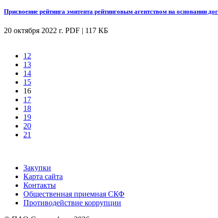
Присвоение рейтинга эмитента рейтинговым агентством на основании до
20 октября 2022 г.
PDF | 117 КБ
12
13
14
15
16
17
18
19
20
21
Закупки
Карта сайта
Контакты
Общественная приемная СКФ
Противодействие коррупции