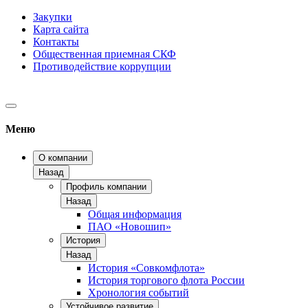
Закупки
Карта сайта
Контакты
Общественная приемная СКФ
Противодействие коррупции
Меню
О компании
Назад
Профиль компании
Назад
Общая информация
ПАО «Новошип»
История
Назад
История «Совкомфлота»
История торгового флота России
Хронология событий
Устойчивое развитие