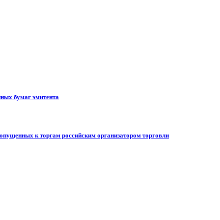
ных бумаг эмитента
допущенных к торгам российским организатором торговли