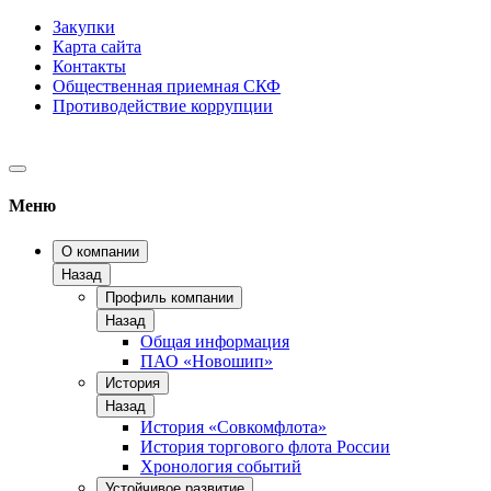
Закупки
Карта сайта
Контакты
Общественная приемная СКФ
Противодействие коррупции
Меню
О компании
Назад
Профиль компании
Назад
Общая информация
ПАО «Новошип»
История
Назад
История «Совкомфлота»
История торгового флота России
Хронология событий
Устойчивое развитие