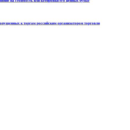
ияние на стоимость или котировки его ценных бумаг
допущенных к торгам российским организатором торговли