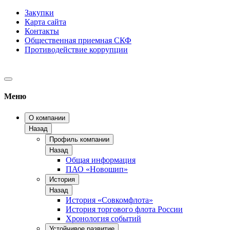
Закупки
Карта сайта
Контакты
Общественная приемная СКФ
Противодействие коррупции
Меню
О компании
Назад
Профиль компании
Назад
Общая информация
ПАО «Новошип»
История
Назад
История «Совкомфлота»
История торгового флота России
Хронология событий
Устойчивое развитие