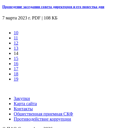
Проведение заседания совета директоров и его повестка дня
7 марта 2023 г.
PDF | 108 КБ
10
11
12
13
14
15
16
17
18
19
Закупки
Карта сайта
Контакты
Общественная приемная СКФ
Противодействие коррупции