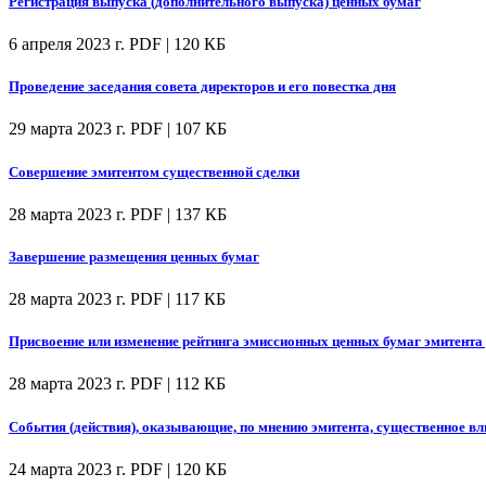
Регистрация выпуска (дополнительного выпуска) ценных бумаг
6 апреля 2023 г.
PDF | 120 КБ
Проведение заседания совета директоров и его повестка дня
29 марта 2023 г.
PDF | 107 КБ
Совершение эмитентом существенной сделки
28 марта 2023 г.
PDF | 137 КБ
Завершение размещения ценных бумаг
28 марта 2023 г.
PDF | 117 КБ
Присвоение или изменение рейтинга эмиссионных ценных бумаг эмитента 
28 марта 2023 г.
PDF | 112 КБ
События (действия), оказывающие, по мнению эмитента, существенное вл
24 марта 2023 г.
PDF | 120 КБ