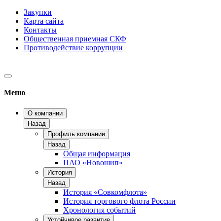
Закупки
Карта сайта
Контакты
Общественная приемная СКФ
Противодействие коррупции
Меню
О компании
Назад
Профиль компании
Назад
Общая информация
ПАО «Новошип»
История
Назад
История «Совкомфлота»
История торгового флота России
Хронология событий
Устойчивое развитие