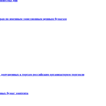
повестка дня
 прав по именным эмиссионным ценным бумагам
, допущенных к торгам российским организатором торговли
ных бумаг эмитента