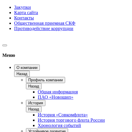
Закупки
Карта сайта
Контакты
Общественная приемная СКФ
Противодействие коррупции
Меню
О компании
Назад
Профиль компании
Назад
Общая информация
ПАО «Новошип»
История
Назад
История «Совкомфлота»
История торгового флота России
Хронология событий
Устойчивое развитие