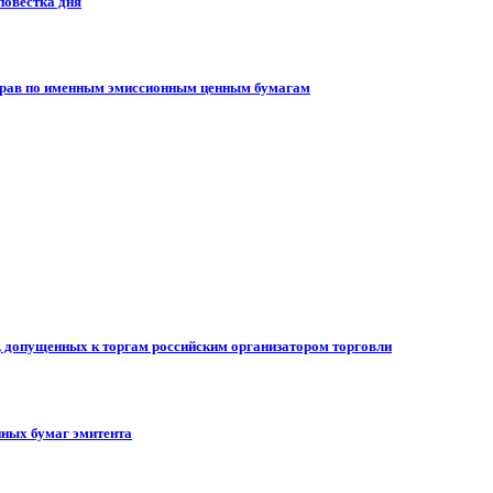
повестка дня
 прав по именным эмиссионным ценным бумагам
, допущенных к торгам российским организатором торговли
ных бумаг эмитента