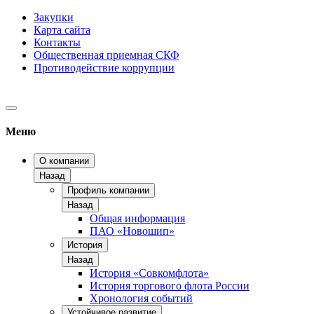
Закупки
Карта сайта
Контакты
Общественная приемная СКФ
Противодействие коррупции
Меню
О компании
Назад
Профиль компании
Назад
Общая информация
ПАО «Новошип»
История
Назад
История «Совкомфлота»
История торгового флота России
Хронология событий
Устойчивое развитие