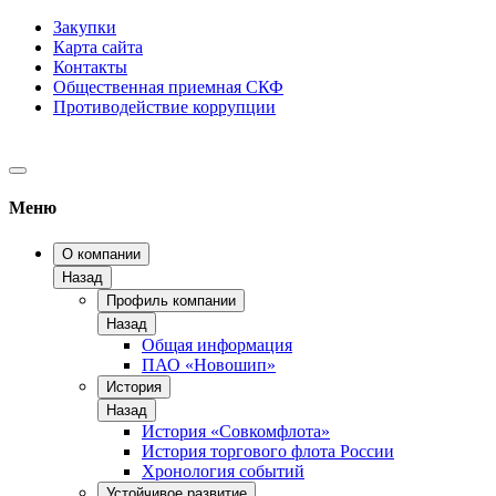
Закупки
Карта сайта
Контакты
Общественная приемная СКФ
Противодействие коррупции
Меню
О компании
Назад
Профиль компании
Назад
Общая информация
ПАО «Новошип»
История
Назад
История «Совкомфлота»
История торгового флота России
Хронология событий
Устойчивое развитие