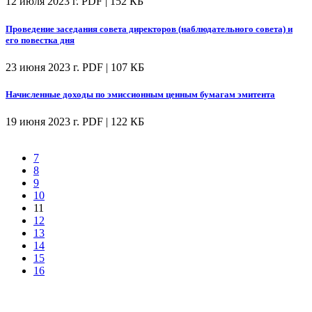
12 июля 2023 г.
PDF | 152 КБ
Проведение заседания совета директоров (наблюдательного совета) и
его повестка дня
23 июня 2023 г.
PDF | 107 КБ
Начисленные доходы по эмиссионным ценным бумагам эмитента
19 июня 2023 г.
PDF | 122 КБ
7
8
9
10
11
12
13
14
15
16