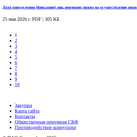
Дата определения (фиксации) лиц, имеющих право на осуществление пра
25 мая 2026 г.
PDF | 305 КБ
1
2
3
4
5
6
7
8
9
10
Закупки
Карта сайта
Контакты
Общественная приемная СКФ
Противодействие коррупции