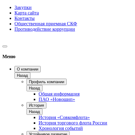
Закупки
Карта сайта
Контакты
Общественная приемная СКФ
Противодействие коррупции
Меню
О компании
Назад
Профиль компании
Назад
Общая информация
ПАО «Новошип»
История
Назад
История «Совкомфлота»
История торгового флота России
Хронология событий
Устойчивое развитие