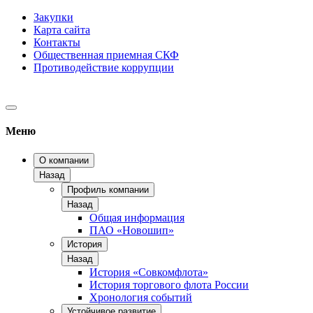
Закупки
Карта сайта
Контакты
Общественная приемная СКФ
Противодействие коррупции
Меню
О компании
Назад
Профиль компании
Назад
Общая информация
ПАО «Новошип»
История
Назад
История «Совкомфлота»
История торгового флота России
Хронология событий
Устойчивое развитие