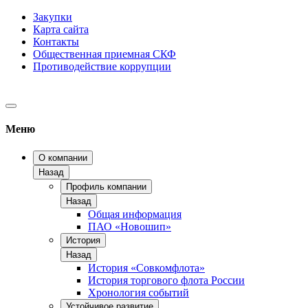
Закупки
Карта сайта
Контакты
Общественная приемная СКФ
Противодействие коррупции
Меню
О компании
Назад
Профиль компании
Назад
Общая информация
ПАО «Новошип»
История
Назад
История «Совкомфлота»
История торгового флота России
Хронология событий
Устойчивое развитие