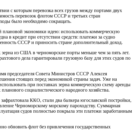
вии с которым перевозка всех грузов между портами двух
имость перевозок флотом СССР и третьих стран
сходы было необходимо сокращать.
й плановой экономики идею: использовать коммерческую
дна в кредит при отсутствии средств: платежи за судно
твенность СССР и приносить стране дополнительный доход.
 зерна из США в черноморские порты меньше чем за пять лет.
ахтового дела гарантировали грузовую базу для этих судов по
имя председателя Совета Министров СССР Алексея
решения стоящих перед экономикой страны задач. Уже на
спользовать при поставках зерна коммерческую схему аренды
х планового социалистического народного хозяйства.
 зафрахтовала ККО, стали два балкера югославской постройки,
авление Черноморскому морскому пароходству. Суммарная
сплуатация судов полностью покрыла эти платежи заработанным
нно обновить флот без привлечения государственных