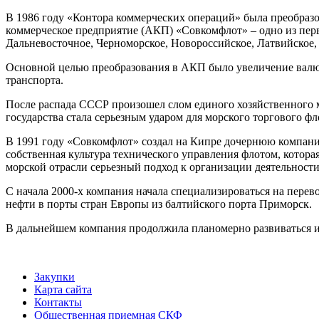
В 1986 году «Контора коммерческих операций» была преобразо
коммерческое предприятие (АКП) «Совкомфлот» – одно из пе
Дальневосточное, Черноморское, Новороссийское, Латвийское, 
Основной целью преобразования в АКП было увеличение валют
транспорта.
После распада СССР произошел слом единого хозяйственного м
государства стала серьезным ударом для морского торгового ф
В 1991 году «Совкомфлот» создал на Кипре дочернюю компан
собственная культура технического управления флотом, котора
морской отрасли серьезный подход к организации деятельност
С начала 2000-х компания начала специализироваться на перев
нефти в порты стран Европы из балтийского порта Приморск.
В дальнейшем компания продолжила планомерно развиваться и
Закупки
Карта сайта
Контакты
Общественная приемная СКФ