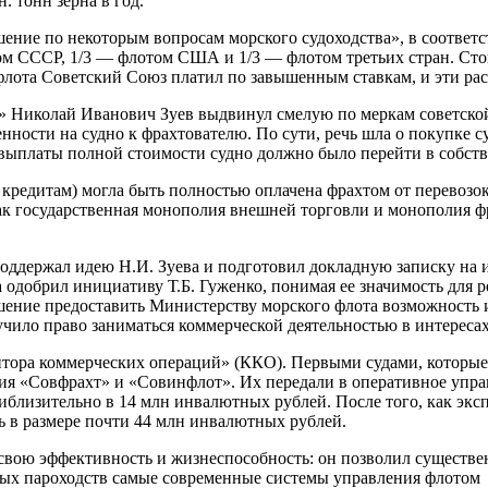
 тонн зерна в год.
ие по некоторым вопросам морского судоходства», в соответст
ом СССР, 1/3 — флотом США и 1/3 — флотом третьих стран. Сто
 флота Советский Союз платил по завышенным ставкам, и эти ра
т» Николай Иванович Зуев выдвинул смелую по меркам советско
ности на судно к фрахтователю. По сути, речь шла о покупке су
е выплаты полной стоимости судно должно было перейти в собс
кредитам) могла быть полностью оплачена фрахтом от перевозок
как государственная монополия внешней торговли и монополия фр
ддержал идею Н.И. Зуева и подготовил докладную записку на 
а одобрил инициативу Т.Б. Гуженко, понимая ее значимость для 
ение предоставить Министерству морского флота возможность и
лучило право заниматься коммерческой деятельностью в интереса
онтора коммерческих операций» (ККО). Первыми судами, которые
ния «Совфрахт» и «Совинфлот». Их передали в оперативное упр
риблизительно в 14 млн инвалютных рублей. После того, как эк
ь в размере почти 44 млн инвалютных рублей.
свою эффективность и жизнеспособность: он позволил существе
нных пароходств самые современные системы управления флотом