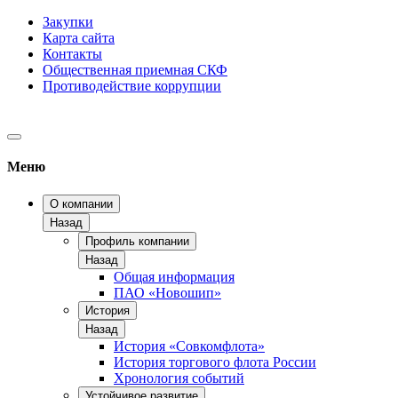
Закупки
Карта сайта
Контакты
Общественная приемная СКФ
Противодействие коррупции
Меню
О компании
Назад
Профиль компании
Назад
Общая информация
ПАО «Новошип»
История
Назад
История «Совкомфлота»
История торгового флота России
Хронология событий
Устойчивое развитие