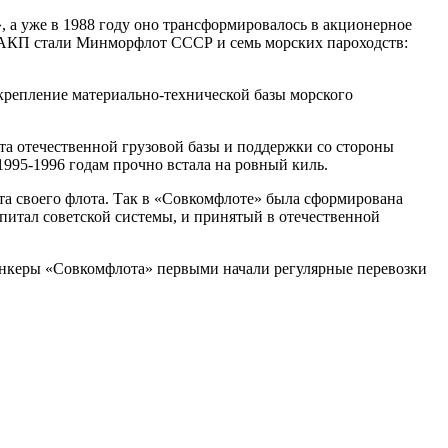
 а уже в 1988 году оно трансформировалось в акционерное
 АКП стали Минморфлот СССР и семь морских пароходств:
крепление материально-технической базы морского
а отечественной грузовой базы и поддержки со стороны
 1995-1996 годам прочно встала на ровный киль.
 своего флота. Так в «Совкомфлоте» была сформирована
апитал советской системы, и принятый в отечественной
 танкеры «Совкомфлота» первыми начали регулярные перевозки