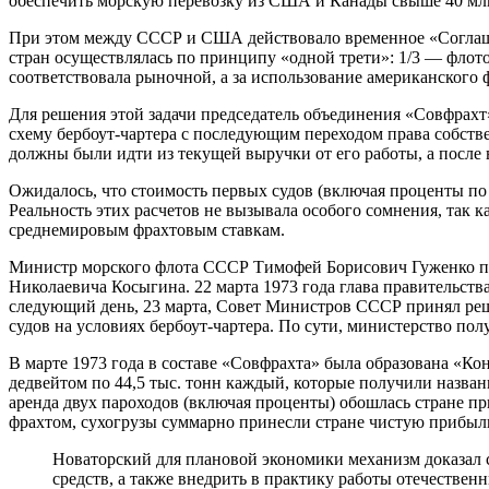
обеспечить морскую перевозку из США и Канады свыше 40 млн.
При этом между СССР и США действовало временное «Соглашен
стран осуществлялась по принципу «одной трети»: 1/3 — флот
соответствовала рыночной, а за использование американского
Для решения этой задачи председатель объединения «Совфрах
схему бербоут-чартера с последующим переходом права собствен
должны были идти из текущей выручки от его работы, а посл
Ожидалось, что стоимость первых судов (включая проценты по 
Реальность этих расчетов не вызывала особого сомнения, так 
среднемировым фрахтовым ставкам.
Министр морского флота СССР Тимофей Борисович Гуженко по
Николаевича Косыгина. 22 марта 1973 года глава правительств
следующий день, 23 марта, Совет Министров СССР принял реш
судов на условиях бербоут-чартера. По сути, министерство по
В марте 1973 года в составе «Совфрахта» была образована «К
дедвейтом по 44,5 тыс. тонн каждый, которые получили назва
аренда двух пароходов (включая проценты) обошлась стране п
фрахтом, сухогрузы суммарно принесли стране чистую прибыл
Новаторский для плановой экономики механизм доказал 
средств, а также внедрить в практику работы отечестве