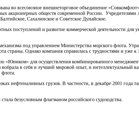
вана во всесоюзное внешнеторговое объединение «Совкомфлот»,
рвых акционерных обществ современной России. Учредителями
Балтийское, Сахалинское и Советское Дунайское.
ных поступлений и развитие коммерческой деятельности для у
еханизма под управлением Министерства морского флота. Утрат
лота страны. Однако компания справилась с трудностями и уже к
ию «Юником» для осуществления комбинированного менеджмента
я вобрала в себя и лучший мировой опыт, и интеллектуальный к
и флота.
озках нефтеналивных грузов. В частности, в декабре 2001 года
 стала безусловным флагманом российского судоходства.